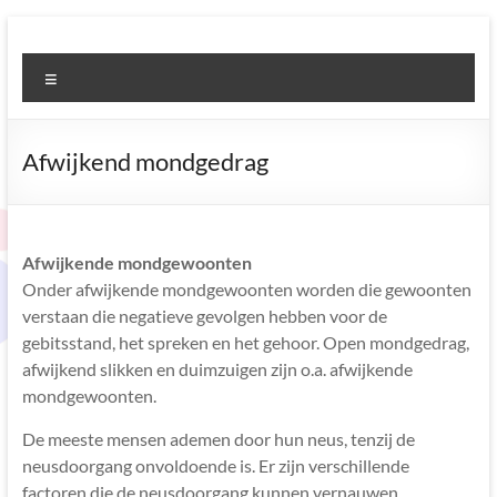
Ga
naar
Logopedie
de
Menu
Kerkhof
inhoud
en
Afwijkend mondgedrag
Scholten
Zorg
die
Afwijkende mondgewoonten
je
Onder afwijkende mondgewoonten worden die gewoonten
wat
verstaan die negatieve gevolgen hebben voor de
zegt
gebitsstand, het spreken en het gehoor. Open mondgedrag,
afwijkend slikken en duimzuigen zijn o.a. afwijkende
mondgewoonten.
De meeste mensen ademen door hun neus, tenzij de
neusdoorgang onvoldoende is. Er zijn verschillende
factoren die de neusdoorgang kunnen vernauwen.